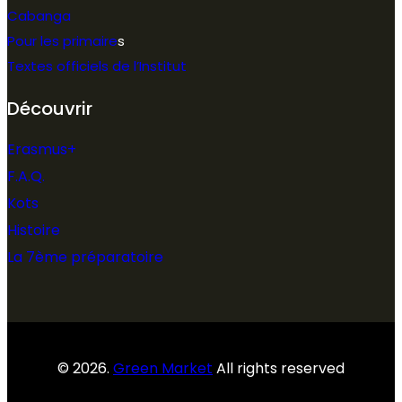
Cabanga
Pour les primaire
s
Textes officiels de l’Institut
Découvrir
Erasmus+
F.A.Q.
Kots
Histoire
La 7ème préparatoire
© 2026.
Green Market
All rights reserved