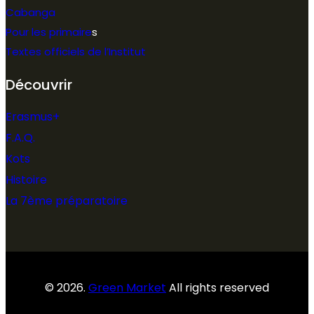
Cabanga
Pour les primaire
s
Textes officiels de l’Institut
Découvrir
Erasmus+
F.A.Q.
Kots
Histoire
La 7ème préparatoire
© 2026.
Green Market
All rights reserved