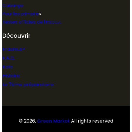
Cabanga
Pour les primaire
s
Textes officiels de l’Institut
Découvrir
Erasmus+
F.A.Q.
Kots
Histoire
La 7ème préparatoire
© 2026.
Green Market
All rights reserved