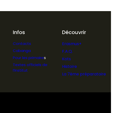
Infos
Découvrir
Contacts
Erasmus+
Cabanga
F.A.Q.
Pour les primaire
s
Kots
Textes officiels de
Histoire
l’Institut
La 7ème préparatoire