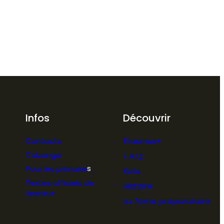
Infos
Découvrir
Contacts
Erasmus+
Cabanga
F.A.Q.
Pour les primaire
s
Kots
Textes officiels de
Histoire
l’Institut
La 7ème préparatoire