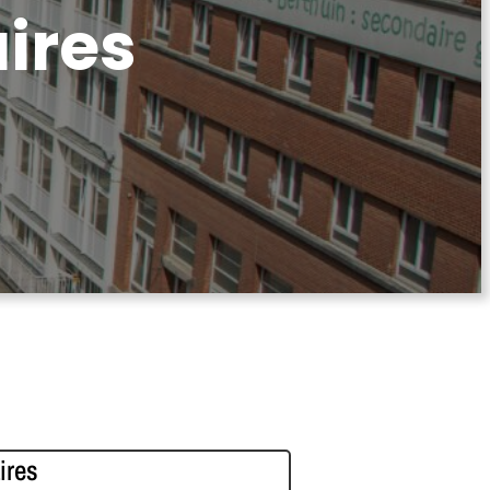
ires
ires