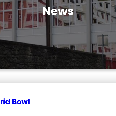
News
trid Bowl