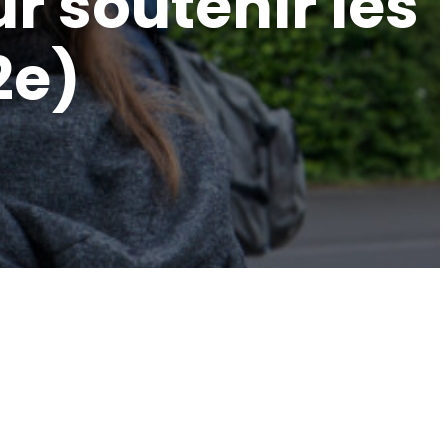
 soutenir les
2e)