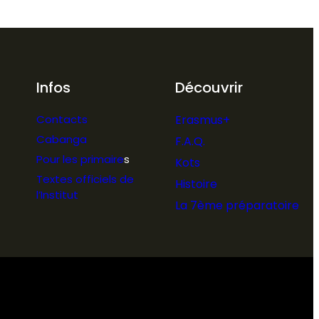
Infos
Découvrir
Contacts
Erasmus+
Cabanga
F.A.Q.
Pour les primaire
s
Kots
Textes officiels de
Histoire
l’Institut
La 7ème préparatoire