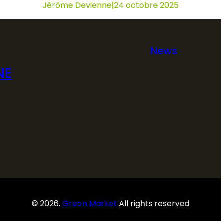
Jérôme Devienne
|
24 octobre 2025
News
NE
© 2026.
Green Market
All rights reserved