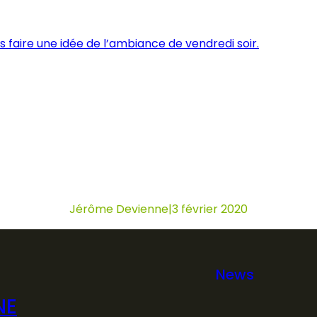
 faire une idée de l’ambiance de vendredi soir.
Jérôme Devienne
|
3 février 2020
News
NE